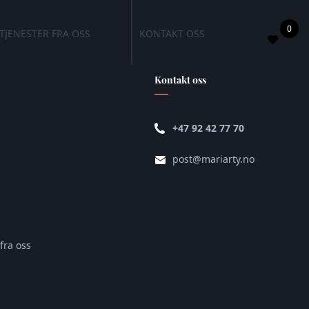
0
TJENESTER FRA OSS
KONTAKT OSS
Kontakt oss
+47 92 42 77 70
post@mariarty.no
fra oss