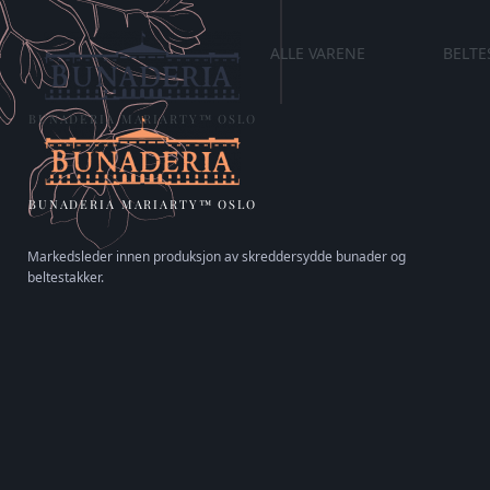
ALLE VARENE
BELTE
BUNADERIA MARIARTY™ OSLO
BUNADERIA MARIARTY™ OSLO
Markedsleder innen produksjon av skreddersydde bunader og
beltestakker.