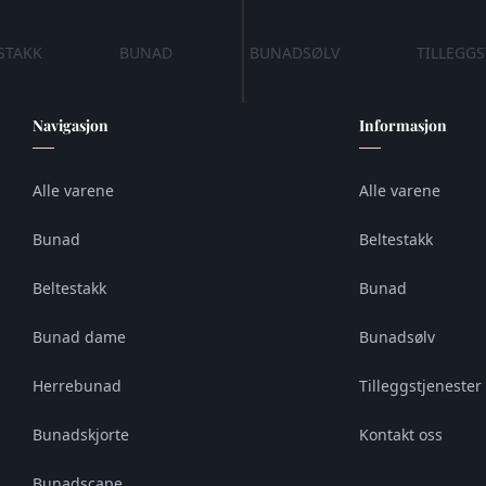
STAKK
BUNAD
BUNADSØLV
TILLEGGS
Navigasjon
Informasjon
Alle varene
Alle varene
Bunad
Beltestakk
Beltestakk
Bunad
Bunad dame
Bunadsølv
Herrebunad
Tilleggstjenester 
Bunadskjorte
Kontakt oss
Bunadscape