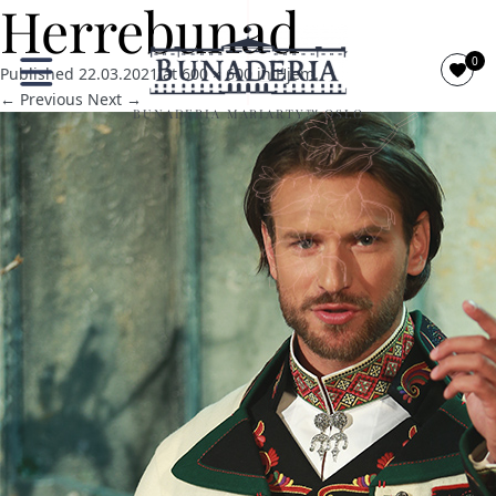
Herrebunad
0
Published
22.03.2021
at
600 × 600
in
Hjem
.
← Previous
Next →
BUNADERIA MARIARTY™ OSLO