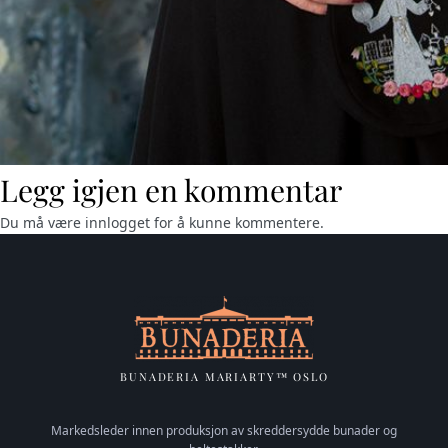
Legg igjen en kommentar
Du må være
innlogget
for å kunne kommentere.
BUNADERIA MARIARTY™ OSLO
Markedsleder innen produksjon av skreddersydde bunader og