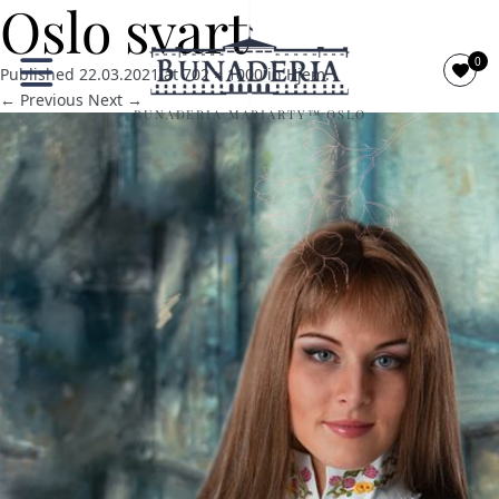
Oslo svart
0
Published
22.03.2021
at
702 × 1000
in
Hjem
.
← Previous
Next →
BUNADERIA MARIARTY™ OSLO