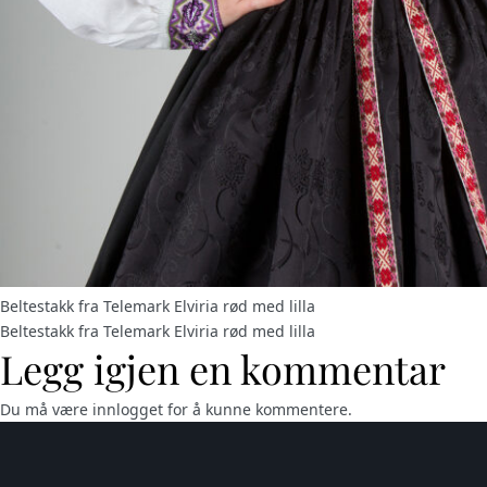
Beltestakk fra Telemark Elviria rød med lilla
Beltestakk fra Telemark Elviria rød med lilla
Legg igjen en kommentar
Du må være
innlogget
for å kunne kommentere.