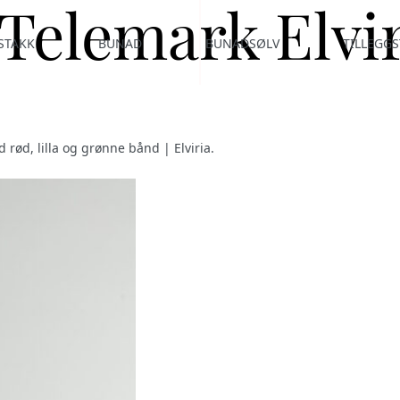
 Telemark Elvi
STAKK
BUNAD
BUNADSØLV
TILLEGGS
 rød, lilla og grønne bånd | Elviria
.