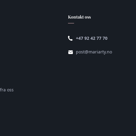
Kontakt oss
+47 92 42 77 70
post@mariarty.no
fra oss