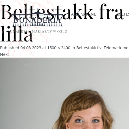
Beltestakk fra
ALLE VARENE
BELTE
lilla
BUNADERIA MARIARTY™ OSLO
Published
04.08.2023
at
1500 × 2400
in
Beltestakk fra Telemark med
Next →