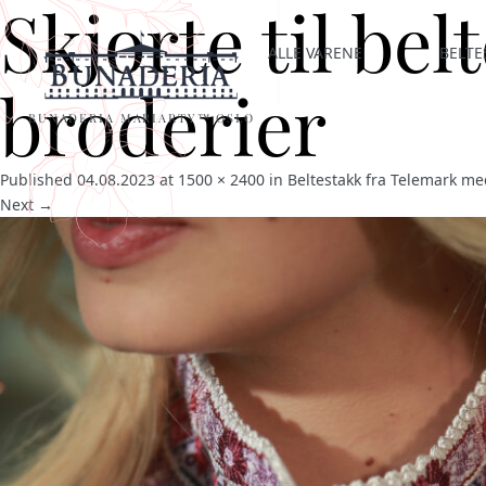
Skjorte til bel
ALLE VARENE
BELTE
broderier
BUNADERIA MARIARTY™ OSLO
Published
04.08.2023
at
1500 × 2400
in
Beltestakk fra Telemark med
Next →