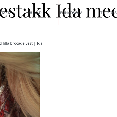
testakk Ida med
STAKK
BUNAD
BUNADSØLV
TILLEGGS
 lilla brocade vest | Ida
.