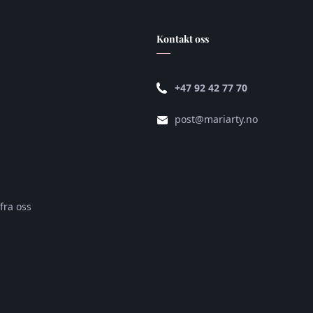
Kontakt oss
+47 92 42 77 70
post@mariarty.no
fra oss