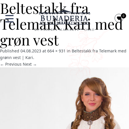
Beltestakk fra
0
Telemark Kari med
BUNADERIA MARIARTY™ OSLO
grøn vest
Published
04.08.2023
at
664 × 931
in
Beltestakk fra Telemark med
grønn vest | Kari
.
← Previous
Next →