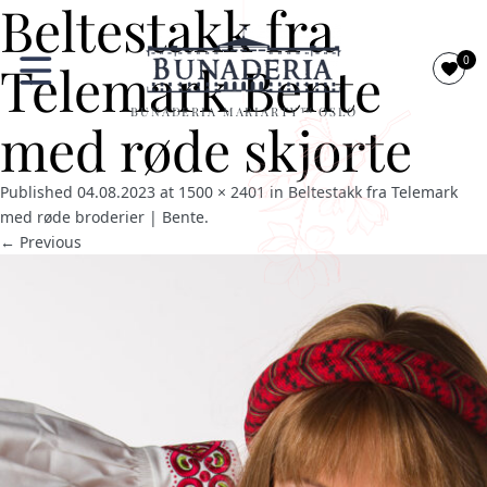
Beltestakk fra
0
Telemark Bente
BUNADERIA MARIARTY™ OSLO
med røde skjorte
Published
04.08.2023
at
1500 × 2401
in
Beltestakk fra Telemark
med røde broderier | Bente
.
← Previous