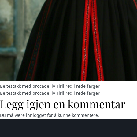
Beltestakk med brocade liv Tiril rød i røde farger
Beltestakk med brocade liv Tiril rød i røde farger
Legg igjen en kommentar
Du må være
innlogget
for å kunne kommentere.