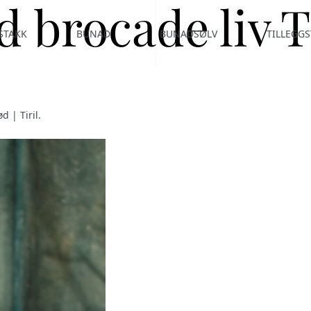
 brocade liv Ti
STAKK
BUNAD
BUNADSØLV
TILLEGGS
d | Tiril
.