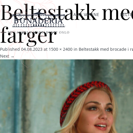
Beltestakk med
ALLE VARENE
BELTE
farger
BUNADERIA MARIARTY™ OSLO
Published
04.08.2023
at
1500 × 2400
in
Beltestakk med brocade i rø
Next →