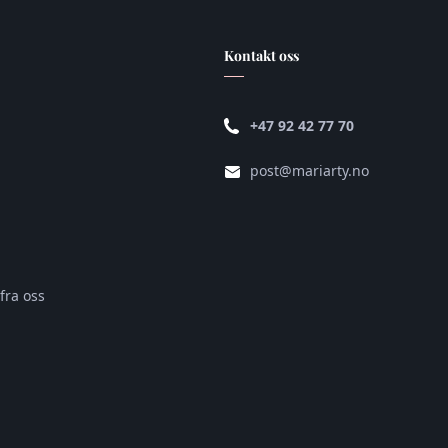
Kontakt oss
+47 92 42 77 70
post@mariarty.no
fra oss