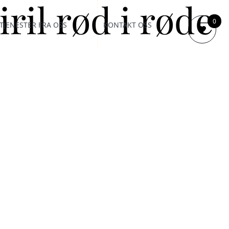
ril rød i røde
0
TJENESTER FRA OSS
KONTAKT OSS