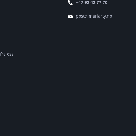
+47 92 42 77 70
post@mariarty.no
fra oss