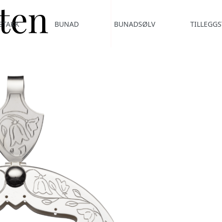
oten
STAKK
BUNAD
BUNADSØLV
TILLEGGS