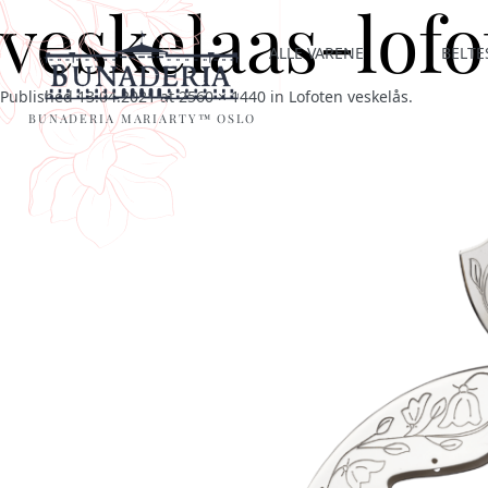
veskelaas-lof
ALLE VARENE
BELTE
Published
13.04.2021
at
2560 × 1440
in
Lofoten veskelås
.
BUNADERIA MARIARTY™ OSLO