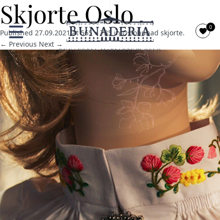
Skjorte Oslo
0
Published
27.09.2021
at
565 × 785
in
Oslobunad skjorte
.
← Previous
Next →
BUNADERIA MARIARTY™ OSLO