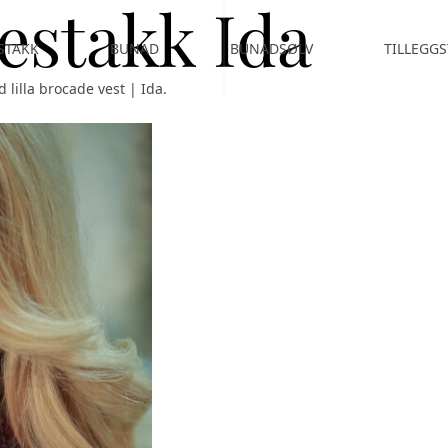
testakk Ida
STAKK
BUNAD
BUNADSØLV
TILLEGGS
 lilla brocade vest | Ida
.