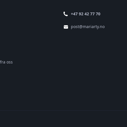
+47 92 42 77 70
post@mariarty.no
fra oss