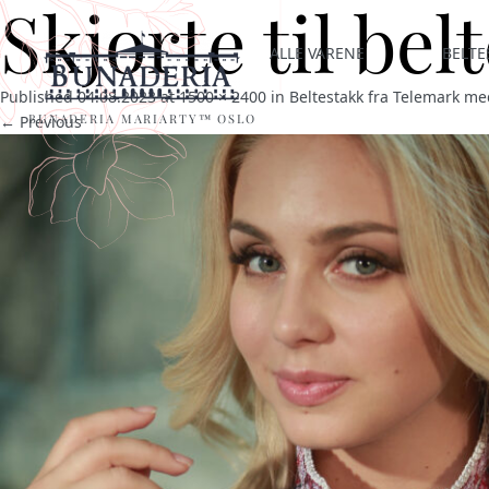
Skjorte til bel
ALLE VARENE
BELTE
Published
04.08.2023
at
1500 × 2400
in
Beltestakk fra Telemark med
BUNADERIA MARIARTY™ OSLO
← Previous