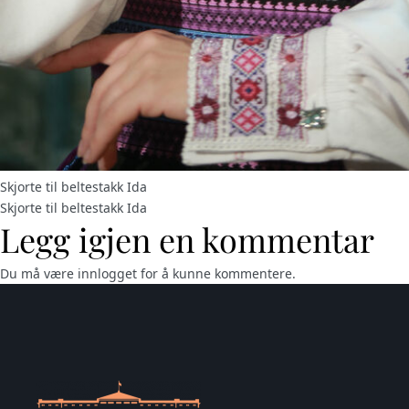
Skjorte til beltestakk Ida
Skjorte til beltestakk Ida
Legg igjen en kommentar
Du må være
innlogget
for å kunne kommentere.