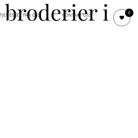
 broderier i
0
TJENESTER FRA OSS
KONTAKT OSS