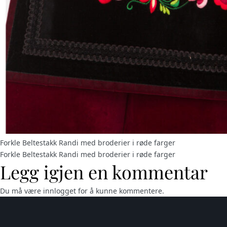
Forkle Beltestakk Randi med broderier i røde farger
Forkle Beltestakk Randi med broderier i røde farger
Legg igjen en kommentar
Du må være
innlogget
for å kunne kommentere.