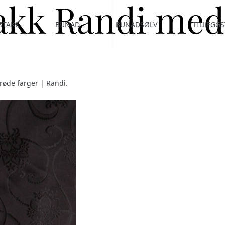
takk Randi med
STAKK
BUNAD
BUNADSØLV
TILLEGGS
 røde farger | Randi
.