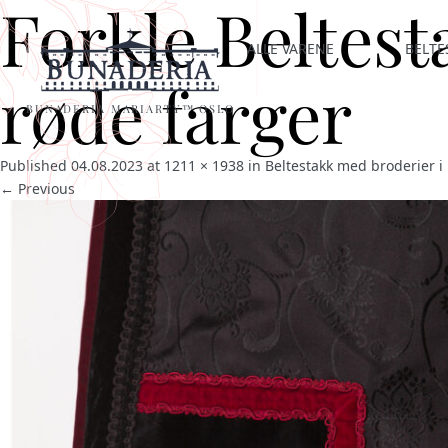
Forkle Beltes
ALLE VARENE
BELTE
røde farger
BUNADERIA MARIARTY™ OSLO
Published
04.08.2023
at
1211 × 1938
in
Beltestakk med broderier i
← Previous