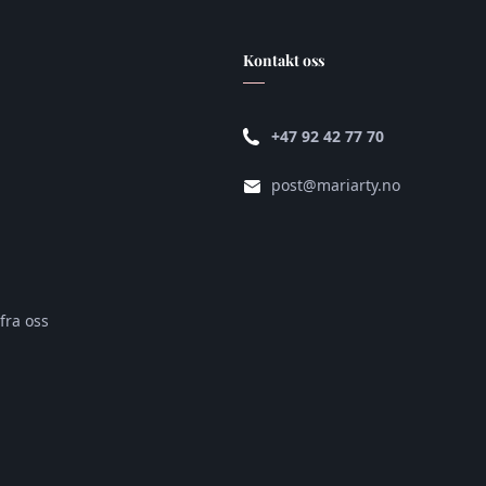
Kontakt oss
+47 92 42 77 70
post@mariarty.no
fra oss