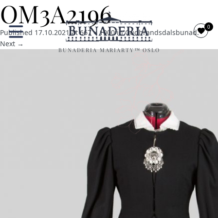
OM3A2196
0
Published
17.10.2021
at
667 × 1000
in
Gudbrandsdalsbunad
.
Next →
BUNADERIA MARIARTY™ OSLO