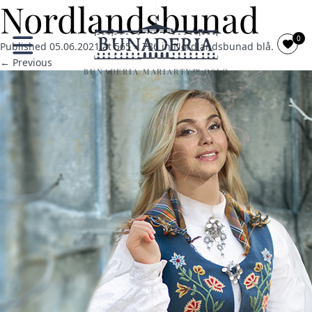
Nordlandsbunad
0
Published
05.06.2021
at
565 × 786
in
Nordlandsbunad blå
.
← Previous
BUNADERIA MARIARTY™ OSLO