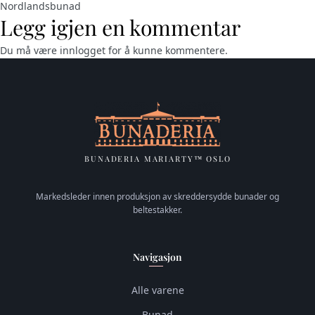
Nordlandsbunad
Legg igjen en kommentar
Du må være
innlogget
for å kunne kommentere.
BUNADERIA MARIARTY™ OSLO
Markedsleder innen produksjon av skreddersydde bunader og
beltestakker.
Navigasjon
Alle varene
Bunad