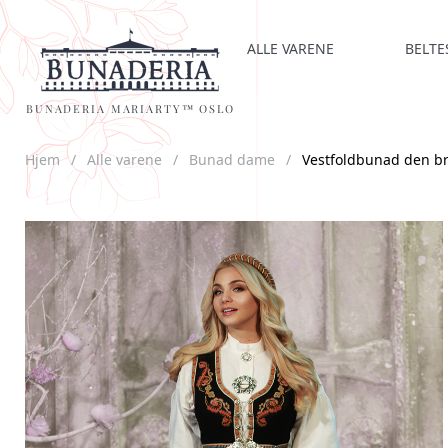
ALLE VARENE
BELTE
BUNADERIA MARIARTY™ OSLO
Hjem
/
Alle varene
/
Bunad dame
/
Vestfoldbunad den b