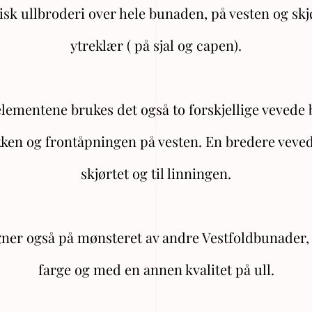
k ullbroderi over hele bunaden, på vesten og skjø
ytreklær ( på sjal og capen).
elementene brukes det også to forskjellige vevede
akken og frontåpningen på vesten. En bredere veve
skjørtet og til linningen.
gner også på mønsteret av andre Vestfoldbunader, 
farge og med en annen kvalitet på ull.