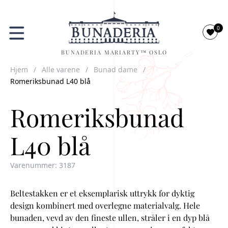
0
BUNADERIA MARIARTY™ OSLO
Hjem
/
Alle varene
/
Bunad dame
/
Romeriksbunad L40 blå
Romeriksbunad
L40 blå
Varenummer: 3187
Beltestakken er et eksemplarisk uttrykk for dyktig
design kombinert med overlegne materialvalg. Hele
bunaden, vevd av den fineste ullen, stråler i en dyp blå